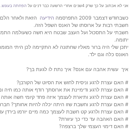
אני לא אכתוב על כך שרק 4שנים אחרי הרשעה כבר דנים על
הפחתה בעונש
.
כשבחודש דצמבר 2009 התפרסמה
הידיעה
הזאת ולאחר הלם ה
חשבתי רבות על ארוסתו של האנס השפל הזה.
חשבתי על התסכול ועל העצב שבטח היא חשה כשעולמה התמוטט
יתומה.
יתכן שלי היה ברור מאליו שחתונה לא התקיימה לכן היתי המ
האונס כלה וגם ילד.
איך עשית אהבה עם אנס? איך נתת לו לגעת בך?
# האם עצרת לרגע וניסית לחוש את הסיוט של הקורבן?
# האם עצרת לרגע ודימיינת את ארוסתך רודף אותה כמו חיה ונ
# האם עצרת לרגע ותיארת לעצמך איזה פחד קיומי חשה אותה 
# האם עצרת לרגע וחשבת שזו היתה יכלה להיות אחותך? חברת
# האם עצרת ולרגע קט חשבת לעצמך כמה מיים יזרמו בירדן עד
# האם האהבה עד כדי כך עיוורת?
# האם דימוי העצמי שלך ברצפה?